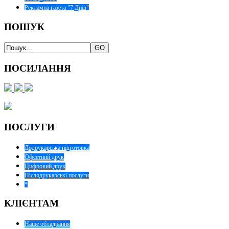
Рекламна газета "7 Днів"
ПОШУК
ПОСИЛАННЯ
ПОСЛУГИ
Додрукарська підготовка
Офсетний друк
Цифровий друк
Післядрукарські послуги
*
КЛІЄНТАМ
Наше обладнання