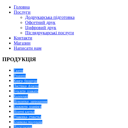
Головна
Послуги
Додрукарська підготовка
Офсетний друк
Цифровий друк
Післядрукарські послуги
Контакти
Магазин
Написати нам
ПРОДУКЦІЯ
Газети
Prozorro
Книги, брошури
Листівки, флаєри
Буклети, плакати
Календарі
Відкритки, запрошення
Блокноти, планінги
Візитні картки
Упаковка, етикетка
Бланкова продукція
Посвідчення