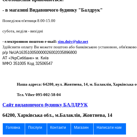
- в магазині Видавничого будинку "Балдрук"
п
онеділок-
п'ятниця
8.00-15.00
субота, неділя - вихідні
- електронною поштою
e-mail:
sim.dniv@ukr.net
Здійснити оплату Ви можете поштою або банківською установою, обв'язково 
р
/
р
№UA163510050000026002035896800
АТ «УкрСиббанк» м. Київ
МФО
351005
Код
32506547
Наша адреса: 64200, вул. Жовтнева, 14, м. Балаклія, Харківська о
Тел. Viber 095-002-58-04
Сайт видавничого будинку БАЛДРУК
64200, Харківська обл., м.Балаклія, Жовтнева, 14
Головна
Послуги
Контакти
Магазин
Написати нам